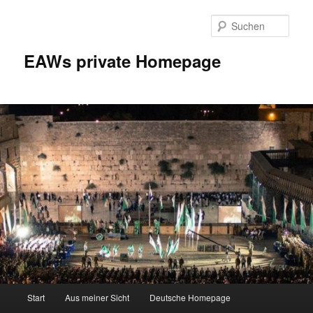
Zum
Inhalt
Such
wechseln
EAWs private Homepage
Hauptmenü
Start
Aus meiner Sicht
Deutsche Homepage