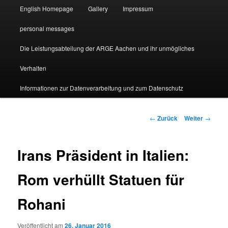
English Homepage
Gallery
Impressum
personal messages
Die Leistungsabteilung der ARGE Aachen und ihr unmögliches
Verhalten
Informationen zur Datenverarbeitung und zum Datenschutz
Beitragsnavigation
←
Zurück
Weiter
→
Irans Präsident in Italien:
Rom verhüllt Statuen für
Rohani
Veröffentlicht am
26. Januar 2016