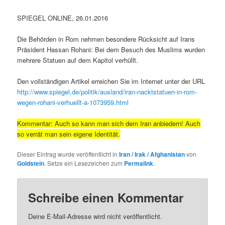
SPIEGEL ONLINE, 26.01.2016
Die Behörden in Rom nehmen besondere Rücksicht auf Irans
Präsident Hassan Rohani: Bei dem Besuch des Muslims wurden
mehrere Statuen auf dem Kapitol verhüllt.
Den vollständigen Artikel erreichen Sie im Internet unter der URL
http://www.spiegel.de/politik/ausland/iran-nacktstatuen-in-rom-
wegen-rohani-verhuellt-a-1073959.html
Kommentar: Auch so kann man sich dem Iran anbiedern! Auch
so verrät man sein eigene Identität.
Dieser Eintrag wurde veröffentlicht in
Iran / Irak / Afghanistan
von
Goldstein
. Setze ein Lesezeichen zum
Permalink
.
Schreibe einen Kommentar
Deine E-Mail-Adresse wird nicht veröffentlicht.