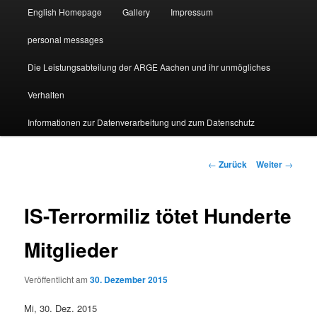
English Homepage
Gallery
Impressum
personal messages
Die Leistungsabteilung der ARGE Aachen und ihr unmögliches
Verhalten
Informationen zur Datenverarbeitung und zum Datenschutz
Beitragsnavigation
←
Zurück
Weiter
→
IS-Terrormiliz tötet Hunderte
Mitglieder
Veröffentlicht am
30. Dezember 2015
Mi, 30. Dez. 2015