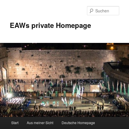
Zum
Inhalt
Such
wechseln
EAWs private Homepage
Hauptmenü
Start
Aus meiner Sicht
Deutsche Homepage