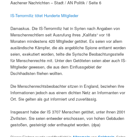
Aachener Nachrichten – Stadt / AN Politik / Seite 6
IS-Terrormiliz tötet Hunderte Mitglieder
Damaskus. Die IS-Terrormiliz hat in Syrien nach Angaben von
Menschenrechtlern seit Ausrufung ihres „Kalifats“ vor 18
Monaten mindestens 420 Mitglieder getötet. Es seien vor allem
ausländische Kämpfer, die als angebliche Spione enttarnt worden
seien, exekutiert worden, teilte die Syrische Beobachtungsstelle
für Menschenrechte mit. Unter den Getöteten seien aber auch IS-
Mitglieder gewesen, die aus dem Einflussgebiet der
Dschihadisten fliehen wollten.
Die Menschenrechtsbeobachter sitzen in England, beziehen ihre
Informationen jedoch aus einem dichten Netz an Informanten vor
Ort. Sie gelten als gut informiert und zuverlässig.
Insgesamt habe der IS 3707 Menschen getötet, unter ihnen 2001
Zivilisten. Sie seien entweder erschossen, von hohen Gebäuden
gestoßen, gesteinigt oder enthauptet worden. (dpa)
Dieser Eintrag wurde veröffentlicht in
von
. Setze