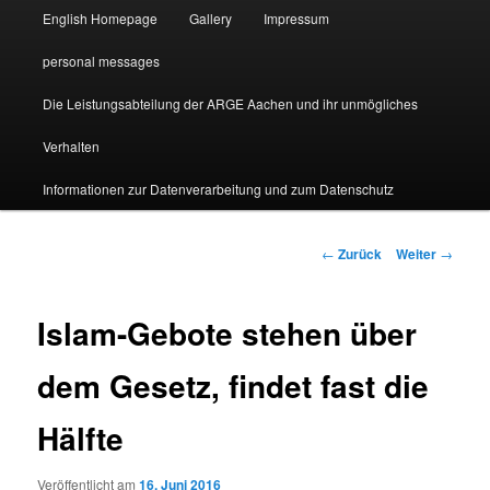
English Homepage
Gallery
Impressum
personal messages
Die Leistungsabteilung der ARGE Aachen und ihr unmögliches
Verhalten
Informationen zur Datenverarbeitung und zum Datenschutz
Beitragsnavigation
←
Zurück
Weiter
→
Islam-Gebote stehen über
dem Gesetz, findet fast die
Hälfte
Veröffentlicht am
16. Juni 2016