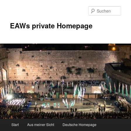
Zum
Inhalt
Such
wechseln
EAWs private Homepage
Hauptmenü
Start
Aus meiner Sicht
Deutsche Homepage