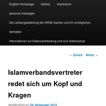
English Homepage
Gallery
Impressum
personal messages
Die Leistungsabteilung der ARGE Aachen und ihr unmögliches
Verhalten
Informationen zur Datenverarbeitung und zum Datenschutz
Beitragsnavigation
←
Zurück
Weiter
→
Islamverbandsvertreter
redet sich um Kopf und
Kragen
Veröffentlicht am
29. September 2015