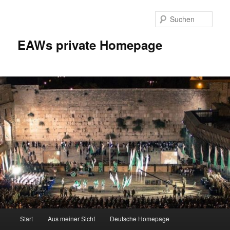
Zum
Inhalt
Such
wechseln
EAWs private Homepage
Hauptmenü
Start
Aus meiner Sicht
Deutsche Homepage