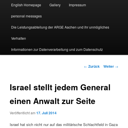
English Homepage
Gallery
Impressum
personal messages
Die Leistungsabteilung der ARGE Aachen und ihr unmögliches
Verhalten
Informationen zur Datenverarbeitung und zum Datenschutz
Beitragsnavigation
←
Zurück
Weiter
→
Israel stellt jedem General
einen Anwalt zur Seite
Veröffentlicht am
17. Juli 2014
Israel hat sich nicht nur auf das militärische Schlachtfeld in Gaza