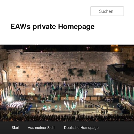
Zum
Inhalt
Such
wechseln
EAWs private Homepage
Hauptmenü
Start
Aus meiner Sicht
Deutsche Homepage