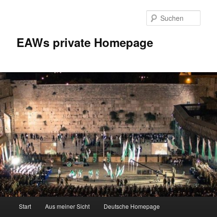
Zum
Inhalt
Such
wechseln
EAWs private Homepage
Hauptmenü
Start
Aus meiner Sicht
Deutsche Homepage