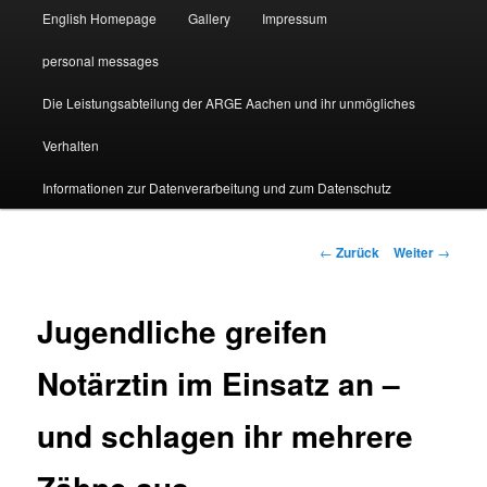
English Homepage
Gallery
Impressum
personal messages
Die Leistungsabteilung der ARGE Aachen und ihr unmögliches
Verhalten
Informationen zur Datenverarbeitung und zum Datenschutz
Beitragsnavigation
←
Zurück
Weiter
→
Jugendliche greifen
Notärztin im Einsatz an –
und schlagen ihr mehrere