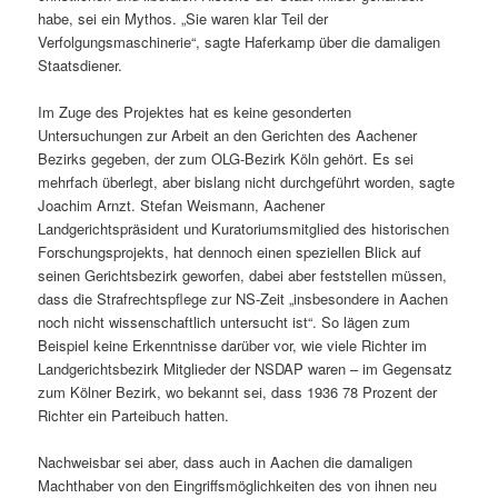
habe, sei ein Mythos. „Sie waren klar Teil der
Verfolgungsmaschinerie“, sagte Haferkamp über die damaligen
Staatsdiener.
Im Zuge des Projektes hat es keine gesonderten
Untersuchungen zur Arbeit an den Gerichten des Aachener
Bezirks gegeben, der zum OLG-Bezirk Köln gehört. Es sei
mehrfach überlegt, aber bislang nicht durchgeführt worden, sagte
Joachim Arnzt. Stefan Weismann, Aachener
Landgerichtspräsident und Kuratoriumsmitglied des historischen
Forschungsprojekts, hat dennoch einen speziellen Blick auf
seinen Gerichtsbezirk geworfen, dabei aber feststellen müssen,
dass die Strafrechtspflege zur NS-Zeit „insbesondere in Aachen
noch nicht wissenschaftlich untersucht ist“. So lägen zum
Beispiel keine Erkenntnisse darüber vor, wie viele Richter im
Landgerichtsbezirk Mitglieder der NSDAP waren – im Gegensatz
zum Kölner Bezirk, wo bekannt sei, dass 1936 78 Prozent der
Richter ein Parteibuch hatten.
Nachweisbar sei aber, dass auch in Aachen die damaligen
Machthaber von den Eingriffsmöglichkeiten des von ihnen neu