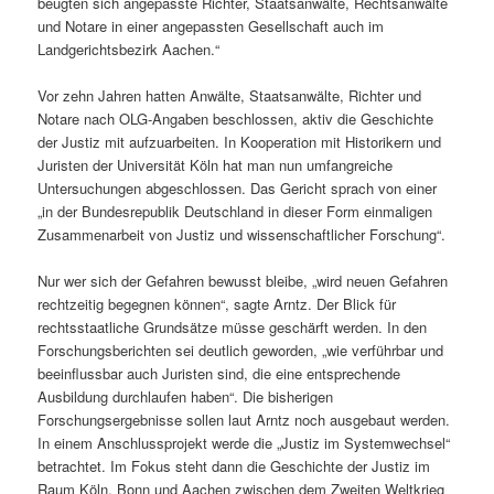
beugten sich angepasste Richter, Staatsanwälte, Rechtsanwälte
und Notare in einer angepassten Gesellschaft auch im
Landgerichtsbezirk Aachen.“
Vor zehn Jahren hatten Anwälte, Staatsanwälte, Richter und
Notare nach OLG-Angaben beschlossen, aktiv die Geschichte
der Justiz mit aufzuarbeiten. In Kooperation mit Historikern und
Juristen der Universität Köln hat man nun umfangreiche
Untersuchungen abgeschlossen. Das Gericht sprach von einer
„in der Bundesrepublik Deutschland in dieser Form einmaligen
Zusammenarbeit von Justiz und wissenschaftlicher Forschung“.
Nur wer sich der Gefahren bewusst bleibe, „wird neuen Gefahren
rechtzeitig begegnen können“, sagte Arntz. Der Blick für
rechtsstaatliche Grundsätze müsse geschärft werden. In den
Forschungsberichten sei deutlich geworden, „wie verführbar und
beeinflussbar auch Juristen sind, die eine entsprechende
Ausbildung durchlaufen haben“. Die bisherigen
Forschungsergebnisse sollen laut Arntz noch ausgebaut werden.
In einem Anschlussprojekt werde die „Justiz im Systemwechsel“
betrachtet. Im Fokus steht dann die Geschichte der Justiz im
Raum Köln, Bonn und Aachen zwischen dem Zweiten Weltkrieg