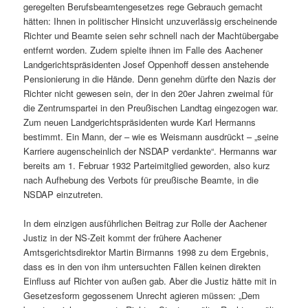
geregelten Berufsbeamtengesetzes rege Gebrauch gemacht
hätten: Ihnen in politischer Hinsicht unzuverlässig erscheinende
Richter und Beamte seien sehr schnell nach der Machtübergabe
entfernt worden. Zudem spielte ihnen im Falle des Aachener
Landgerichtspräsidenten Josef Oppenhoff dessen anstehende
Pensionierung in die Hände. Denn genehm dürfte den Nazis der
Richter nicht gewesen sein, der in den 20er Jahren zweimal für
die Zentrumspartei in den Preußischen Landtag eingezogen war.
Zum neuen Landgerichtspräsidenten wurde Karl Hermanns
bestimmt. Ein Mann, der – wie es Weismann ausdrückt – „seine
Karriere augenscheinlich der NSDAP verdankte“. Hermanns war
bereits am 1. Februar 1932 Parteimitglied geworden, also kurz
nach Aufhebung des Verbots für preußische Beamte, in die
NSDAP einzutreten.
In dem einzigen ausführlichen Beitrag zur Rolle der Aachener
Justiz in der NS-Zeit kommt der frühere Aachener
Amtsgerichtsdirektor Martin Birmanns 1998 zu dem Ergebnis,
dass es in den von ihm untersuchten Fällen keinen direkten
Einfluss auf Richter von außen gab. Aber die Justiz hätte mit in
Gesetzesform gegossenem Unrecht agieren müssen: „Dem