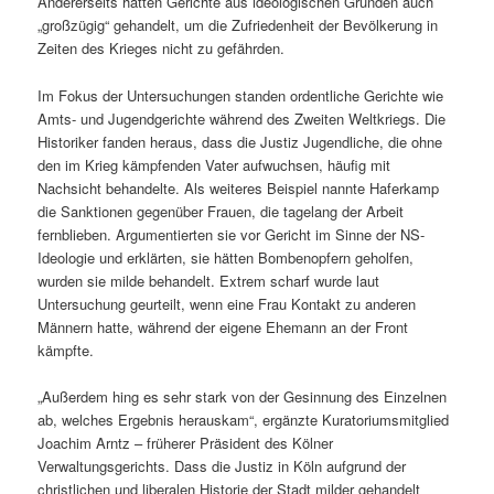
Andererseits hätten Gerichte aus ideologischen Gründen auch
„großzügig“ gehandelt, um die Zufriedenheit der Bevölkerung in
Zeiten des Krieges nicht zu gefährden.
Im Fokus der Untersuchungen standen ordentliche Gerichte wie
Amts- und Jugendgerichte während des Zweiten Weltkriegs. Die
Historiker fanden heraus, dass die Justiz Jugendliche, die ohne
den im Krieg kämpfenden Vater aufwuchsen, häufig mit
Nachsicht behandelte. Als weiteres Beispiel nannte Haferkamp
die Sanktionen gegenüber Frauen, die tagelang der Arbeit
fernblieben. Argumentierten sie vor Gericht im Sinne der NS-
Ideologie und erklärten, sie hätten Bombenopfern geholfen,
wurden sie milde behandelt. Ex­trem scharf wurde laut
Untersuchung geurteilt, wenn eine Frau Kontakt zu anderen
Männern hatte, während der eigene Ehemann an der Front
kämpfte.
„Außerdem hing es sehr stark von der Gesinnung des Einzelnen
ab, welches Ergebnis herauskam“, ergänzte Kuratoriumsmitglied
Joachim Arntz – früherer Präsident des Kölner
Verwaltungsgerichts. Dass die Justiz in Köln aufgrund der
christlichen und liberalen Historie der Stadt milder gehandelt