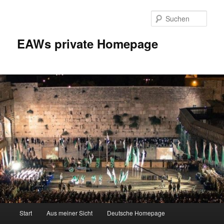
Zum
Inhalt
Such
wechseln
EAWs private Homepage
Hauptmenü
Start
Aus meiner Sicht
Deutsche Homepage