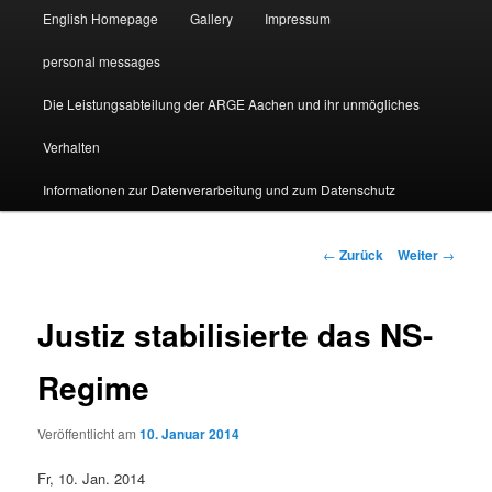
English Homepage
Gallery
Impressum
personal messages
Die Leistungsabteilung der ARGE Aachen und ihr unmögliches
Verhalten
Informationen zur Datenverarbeitung und zum Datenschutz
Beitragsnavigation
←
Zurück
Weiter
→
Justiz stabilisierte das NS-
Regime
Veröffentlicht am
10. Januar 2014
Fr, 10. Jan. 2014