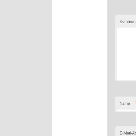
Komment
Name
E-Mail-A