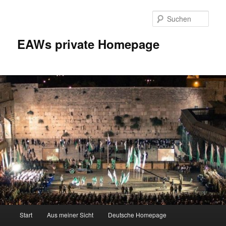
Zum
Inhalt
Such
wechseln
EAWs private Homepage
Hauptmenü
Start
Aus meiner Sicht
Deutsche Homepage