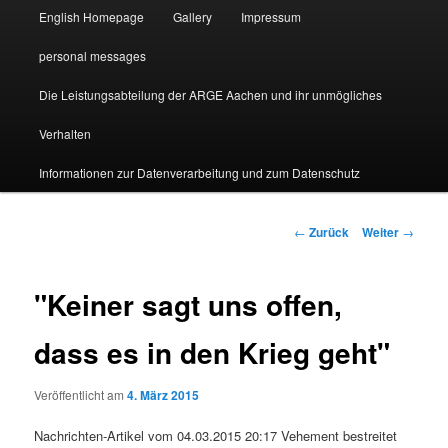
English Homepage
Gallery
Impressum
personal messages
Die Leistungsabteilung der ARGE Aachen und ihr unmögliches
Verhalten
Informationen zur Datenverarbeitung und zum Datenschutz
Beitragsnavigation
←
Zurück
Weiter
→
"Keiner sagt uns offen,
dass es in den Krieg geht"
Veröffentlicht am
4. März 2015
Nachrichten-Artikel vom 04.03.2015 20:17 Vehement bestreitet