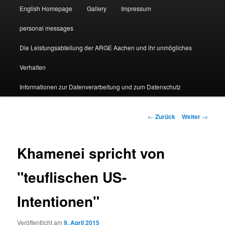
English Homepage
Gallery
Impressum
personal messages
Die Leistungsabteilung der ARGE Aachen und ihr unmögliches
Verhalten
Informationen zur Datenverarbeitung und zum Datenschutz
Beitragsnavigation
←
Zurück
Weiter
→
Khamenei spricht von
"teuflischen US-
Intentionen"
Veröffentlicht am
9. April 2015