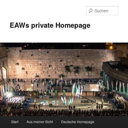
Zum
Inhalt
Such
wechseln
EAWs private Homepage
Hauptmenü
Start
Aus meiner Sicht
Deutsche Homepage