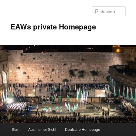
Zum
Inhalt
Such
wechseln
EAWs private Homepage
Hauptmenü
Start
Aus meiner Sicht
Deutsche Homepage