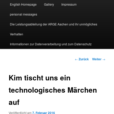
English Homepage
Gallery
Impressum
personal messages
Die Leistungsabteilung der ARGE Aachen und ihr unmögliches
Verhalten
Informationen zur Datenverarbeitung und zum Datenschutz
Beitragsnavigation
←
Zurück
Weiter
→
Kim tischt uns ein
technologisches Märchen
auf
Veröffentlicht am
7. Februar 2016