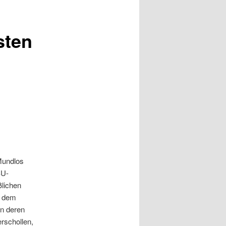
sten
Mundlos
SU-
lichen
h dem
n deren
rschollen,