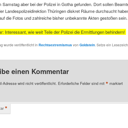
Samstag aber bei der Polizei in Gotha gefunden. Dort sollen Beamt
er Landespolizeidirektion Thüringen diskret Räume durchsucht habe
 auf die Fotos und zahlreiche bisher unbekannte Akten gestoßen sein.
 Interessant, wie weit Teile der Polizei die Ermittlungen behindern!
ag wurde veröffentlicht in
Rechtsextremismus
von
Goldstein
. Setze ein Lesezeic
ibe einen Kommentar
*
l-Adresse wird nicht veröffentlicht.
Erforderliche Felder sind mit
markiert
*
ar