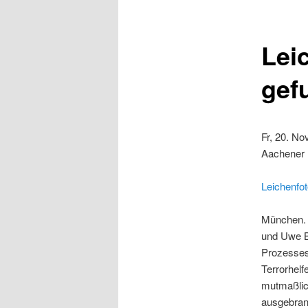
Lei
gef
Fr, 20. No
Aachener N
Leichenfo
München. 
und Uwe B
Prozesses
Terrorhelf
mutmaßlic
ausgebran