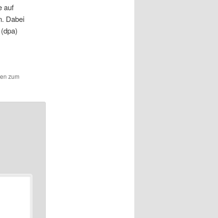
e auf
n. Dabei
 (dpa)
hen zum