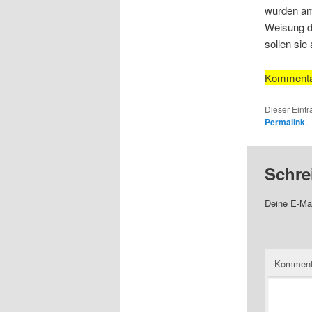
wurden am 
Weisung d
sollen sie
Kommentar:
Dieser Eintr
Permalink
.
Schre
Deine E-Mai
Komment