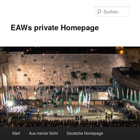
Zum
Inhalt
Such
wechseln
EAWs private Homepage
Hauptmenü
Start
Aus meiner Sicht
Deutsche Homepage