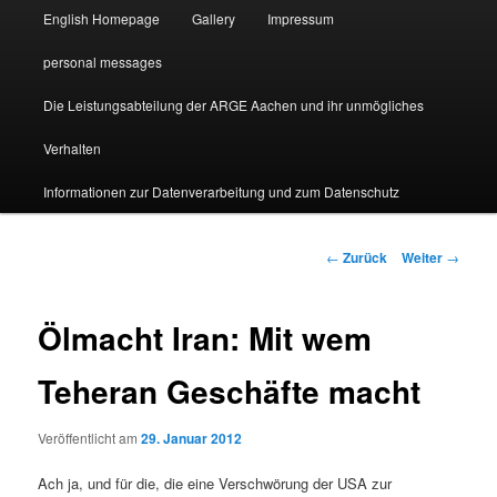
English Homepage
Gallery
Impressum
personal messages
Die Leistungsabteilung der ARGE Aachen und ihr unmögliches
Verhalten
Informationen zur Datenverarbeitung und zum Datenschutz
Beitragsnavigation
←
Zurück
Weiter
→
Ölmacht Iran: Mit wem
Teheran Geschäfte macht
Veröffentlicht am
29. Januar 2012
Ach ja, und für die, die eine Verschwörung der USA zur