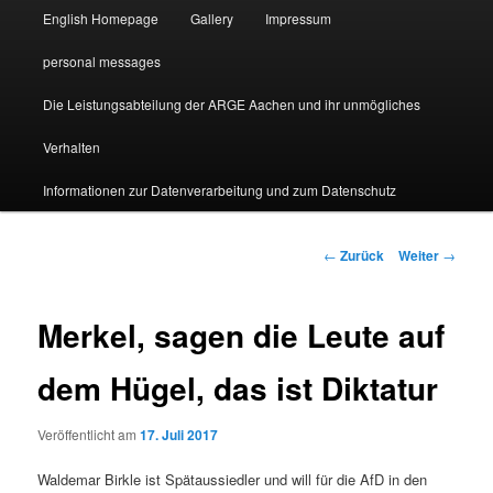
English Homepage
Gallery
Impressum
personal messages
Die Leistungsabteilung der ARGE Aachen und ihr unmögliches
Verhalten
Informationen zur Datenverarbeitung und zum Datenschutz
Beitragsnavigation
←
Zurück
Weiter
→
Merkel, sagen die Leute auf
dem Hügel, das ist Diktatur
Veröffentlicht am
17. Juli 2017
Waldemar Birkle ist Spätaussiedler und will für die AfD in den