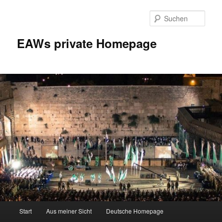
Zum
Inhalt
Such
wechseln
EAWs private Homepage
Hauptmenü
Start
Aus meiner Sicht
Deutsche Homepage