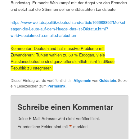
Bundestag. Er macht Wahlkampf mit der Angst vor den Fremden
und setzt auf die Stimmen seiner enttäuschten Landsleute.
https://www.welt.de/politik/deutschland/article166688892/Merkel-
sagen-die-Leute-auf-dem-Huegel-das-ist-Diktatur.html?
wtrid=socialmedia.email.sharebutton
Kommentar: Deutschland hat massive Probleme mit
Zuwanderern: Türken wählen zu 60 % Erdogan, viele
Russlanddeutsche sind ganz offensichtlich nicht in di8ese
Republik zu integrieren!
Dieser Eintrag wurde veröffentlicht in
Allgemein
von
Goldstein
. Setze
ein Lesezeichen zum
Permalink
.
Schreibe einen Kommentar
Deine E-Mail-Adresse wird nicht veröffentlicht.
*
Erforderliche Felder sind mit
markiert