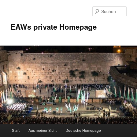
Zum
Inhalt
Such
wechseln
EAWs private Homepage
Hauptmenü
Start
Aus meiner Sicht
Deutsche Homepage