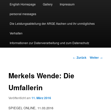
English Homepage
Gallery
Impressum
personal messages
Die Leistungsabteilung der ARGE Aachen und ihr unmögliches
Verhalten
Informationen zur Datenverarbeitung und zum Datenschutz
Beitragsnavigation
←
Zurück
Weiter
→
Merkels Wende: Die
Umfallerin
Veröffentlicht am
11. März 2016
SPIEGEL ONLINE, 11.03.2016