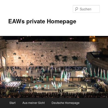
Zum
Inhalt
Such
wechseln
EAWs private Homepage
Hauptmenü
Start
Aus meiner Sicht
Deutsche Homepage