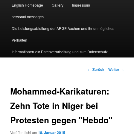
English Homepage
Gallery
Impressum
personal messages
Die Leistungsabteilung der ARGE Aachen und ihr unmögliches
Verhalten
Informationen zur Datenverarbeitung und zum Datenschutz
Beitragsnavigation
←
Zurück
Weiter
→
Mohammed-Karikaturen:
Zehn Tote in Niger bei
Protesten gegen "Hebdo"
Veröffentlicht am
18. Januar 2015