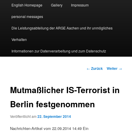
English Homepage
Gallery
Impressum
personal messages
Die Leistungsabteilung der ARGE Aachen und ihr unmögliches
Verhalten
Informationen zur Datenverarbeitung und zum Datenschutz
Beitragsnavigation
←
Zurück
Weiter
→
Mutmaßlicher IS-Terrorist in
Berlin festgenommen
Veröffentlicht am
22. September 2014
Nachrichten-Artikel vom 22.09.2014 14:49 Ein