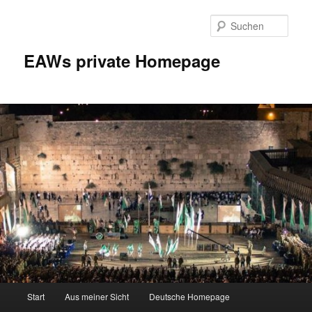
Zum
Inhalt
Such
wechseln
EAWs private Homepage
Hauptmenü
Start
Aus meiner Sicht
Deutsche Homepage