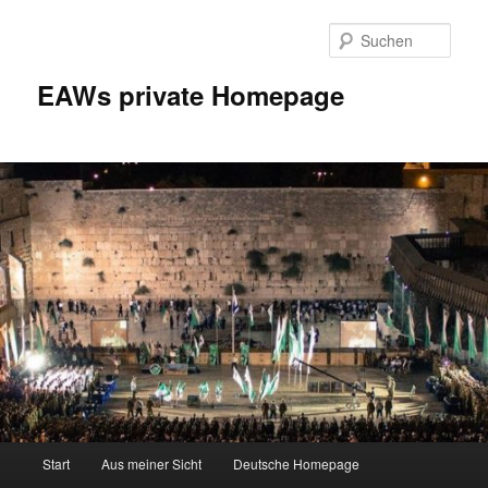
Zum
Inhalt
Such
wechseln
EAWs private Homepage
Hauptmenü
Start
Aus meiner Sicht
Deutsche Homepage