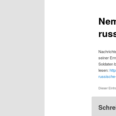
Nem
russ
Nachricht
seiner Erm
Soldaten b
lesen:
htt
russische-
Dieser Eintr
Schre