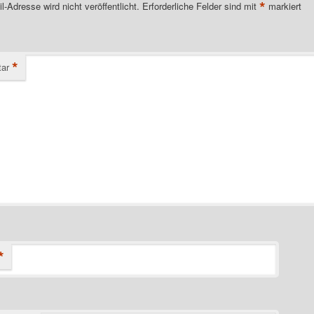
*
l-Adresse wird nicht veröffentlicht.
Erforderliche Felder sind mit
markiert
*
ar
*