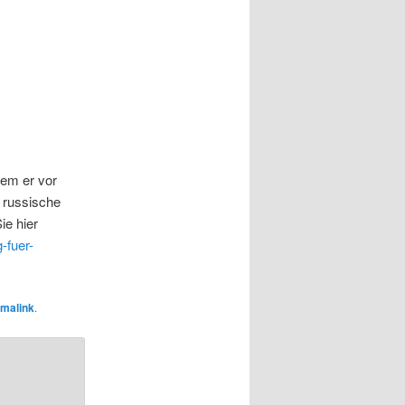
dem er vor
0 russische
ie hier
-fuer-
malink
.