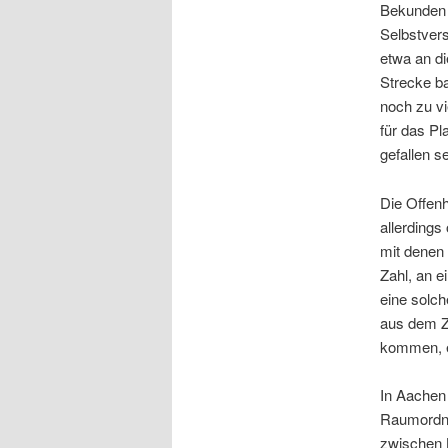
Bekunden a
Selbstver
etwa an di
Strecke ba
noch zu vi
für das Pl
gefallen se
Die Offen
allerdings
mit denen
Zahl, an 
eine solch
aus dem Z
kommen, es
In Aachen 
Raumordnu
zwischen 