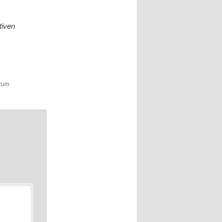
tiven
 zum