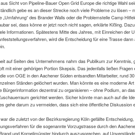
us Sicht von Pipeline-Bauer Open Grid Europe die richtige Wahl sei
ständlich gebe es an dieser Strecke noch viele Probleme zu lösen –
e „Umfahrung“ des Brander Walls oder die Problemstelle Camp Hitfel
ubar sei, dass könne er jetzt noch nicht sagen, erklärte Kißing. Dazu
ele Informationen. Spätestens Mitte des Jahres, mit Einreichen der U
anfeststellungsverfahren, wird die Entscheidung für eine Trasse dann
in.
heit auf Seiten des Unternehmens nahm das Publikum zur Kenntnis, g
 oft mit einer gehörigen Portion Skepsis. Das jedenfalls ließen Fragen
 die von OGE in den Aachener Süden entsandten Mitarbeiter, rund 30
einzelnen Ständen gelöchert wurden. Man könnte es eine moderne Art
e Bürgerinformation dezentral zu organisieren – ohne Podium, an da
uschauerraum gerichtet werden. Sicher könnte man auch auf die Ide
 gehe darum zu vermeiden, dass sich eine öffentliche Diskussion e
war die zuletzt von der Bezirksregierung Köln gefällte Entscheidung,
ngsverfahren für die sogenannte Vorzugstrasse durch den Aachen
Brand und Kornelimünster hindurch auszusprechen, auf Unverständn