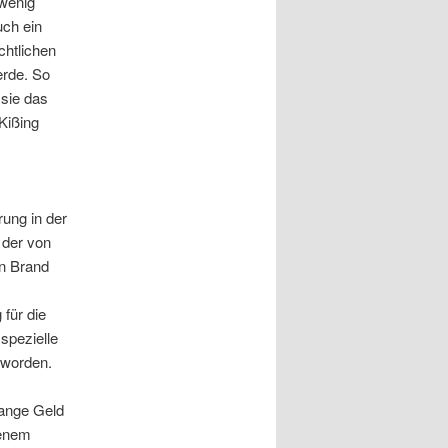
 wenig
uch ein
chtlichen
erde. So
 sie das
Kißing
rung in der
 der von
en Brand
 für die
spezielle
 worden.
tange Geld
genem