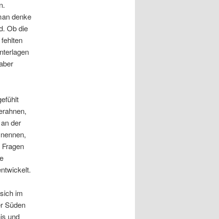
n.
 man denke
d. Ob die
 fehlten
nterlagen
 aber
efühlt
 erahnen,
 an der
 nennen,
s Fragen
e
ntwickelt.
 sich im
er Süden
is und