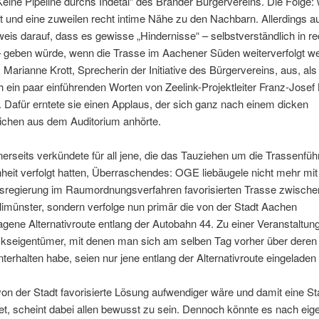
 „Keine Pipeline durchs Indetal“ des Brander Bürgervereins. Die Folge:
it und eine zuweilen recht intime Nähe zu den Nachbarn. Allerdings a
weis darauf, dass es gewisse „Hindernisse“ – selbstverständlich in re
 geben würde, wenn die Trasse im Aachener Süden weiterverfolgt w
 Marianne Krott, Sprecherin der Initiative des Bürgervereins, aus, als
 ein paar einführenden Worten von Zeelink-Projektleiter Franz-Josef 
Dafür erntete sie einen Applaus, der sich ganz nach einem dicken
ichen aus dem Auditorium anhörte.
nerseits verkündete für all jene, die das Tauziehen um die Trassenfüh
eit verfolgt hatten, Überraschendes: OGE liebäugele nicht mehr mit
ksregierung im Raumordnungsverfahren favorisierten Trasse zwisch
imünster, sondern verfolge nun primär die von der Stadt Aachen
gene Alternativroute entlang der Autobahn 44. Zu einer Veranstaltung
kseigentümer, mit denen man sich am selben Tag vorher über deren 
terhalten habe, seien nur jene entlang der Alternativroute eingeladen
on der Stadt favorisierte Lösung aufwendiger wäre und damit eine S
et, scheint dabei allen bewusst zu sein. Dennoch könnte es nach ei