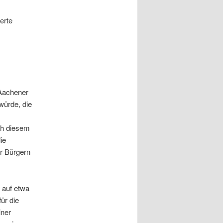
erte
 Aachener
 würde, die
ch diesem
ie
r Bürgern
 auf etwa
ür die
iner