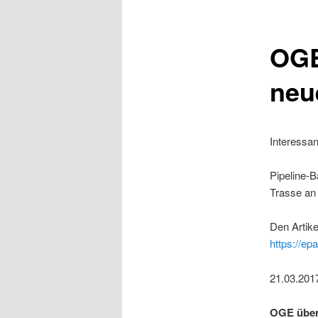
OGE
neu
Interessan
Pipeline-B
Trasse an
Den Artike
https://ep
21.03.201
OGE über