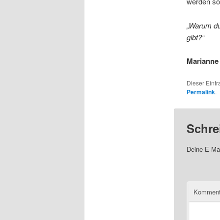
werden sol
„Warum du
gibt?“
Marianne 
Dieser Eintr
Permalink
.
Schre
Deine E-Mai
Komment