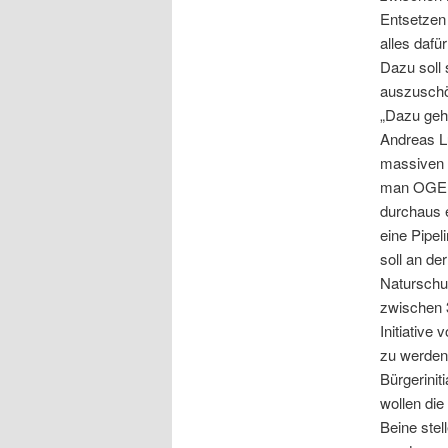
Entsetzen 
alles dafü
Dazu soll 
auszuschöp
„Dazu gehö
Andreas L
massiven 
man OGE z
durchaus e
eine Pipel
soll an d
Naturschut
zwischen 3
Initiative
zu werden.
Bürgerinit
wollen die
Beine stel