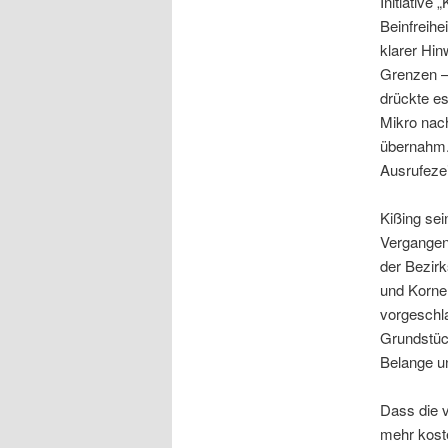
Initiative
Beinfreihe
klarer Hin
Grenzen –
drückte es
Mikro nach
übernahm. 
Ausrufeze
Kißing sei
Vergangenh
der Bezir
und Kornel
vorgeschla
Grundstüc
Belange un
Dass die v
mehr kost