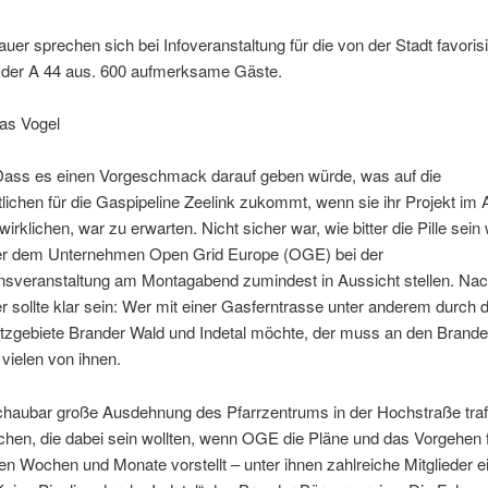
auer sprechen sich bei Infoveranstaltung für die von der Stadt favorisi
 der A 44 aus. 600 aufmerksame Gäste.
as Vogel
ass es einen Vorgeschmack darauf geben würde, was auf die
lichen für die Gaspipeline Zeelink zukommt, wenn sie ihr Projekt im
irklichen, war zu erwarten. Nicht sicher war, wie bitter die Pille sein
er dem Unternehmen Open Grid Europe (OGE) bei der
onsveranstaltung am Montagabend zumindest in Aussicht stellen. Na
 sollte klar sein: Wer mit einer Gasferntrasse unter anderem durch d
tzgebiete Brander Wald und Indetal möchte, der muss an den Brande
 vielen von ihnen.
chaubar große Ausdehnung des Pfarrzentrums in der Hochstraße traf
hen, die dabei sein wollten, wenn OGE die Pläne und das Vorgehen f
Wochen und Monate vorstellt – unter ihnen zahlreiche Mitglieder e