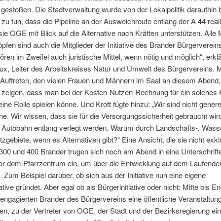
gestoßen. Die Stadtverwaltung wurde von der Lokalpolitik daraufhin b
r zu tun, dass die Pipeline an der Ausweichroute entlang der A 44 realis
sie OGE mit Blick auf die Alternative nach Kräften unterstützen. Alle M
fen sind auch die Mitglieder der Initiative des Brander Bürgervereins 
ren im Zweifel auch juristische Mittel, wenn nötig und möglich“, erklä
ux, Leiter des Arbeitskreises Natur und Umwelt des Bürgervereins. 
Auftreten, den vielen Frauen und Männern im Saal an diesem Abend,
eigen, dass man bei der Kosten-Nutzen-Rechnung für ein solches P
ine Rolle spielen könne. Und Krott fügte hinzu: „Wir sind nicht genere
ine. Wir wissen, dass sie für die Versorgungssicherheit gebraucht wir
er Autobahn entlang verlegt werden. Warum durch Landschafts-, Wass
zgebiete, wenn es Alternativen gibt?“ Eine Ansicht, die sie nicht exkl
00 und 400 Brander trugen sich noch am Abend in eine Unterschrifte
 vor dem Pfarrzentrum ein, um über die Entwicklung auf dem Laufende
 Zum Beispiel darüber, ob sich aus der Initiative nun eine eigene
iative gründet. Aber egal ob als Bürgerinitiative oder nicht: Mitte bis E
 engagierten Brander des Bürgervereins eine öffentliche Veranstaltung
len, zu der Vertreter von OGE, der Stadt und der Bezirksregierung ei