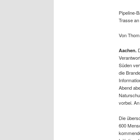
Pipeline-B
Trasse an
Von Thom
Aachen.
D
Verantwort
Süden verw
die Brand
Informati
Abend aber
Naturschu
vorbei. An
Die übers
600 Mensc
kommenden 