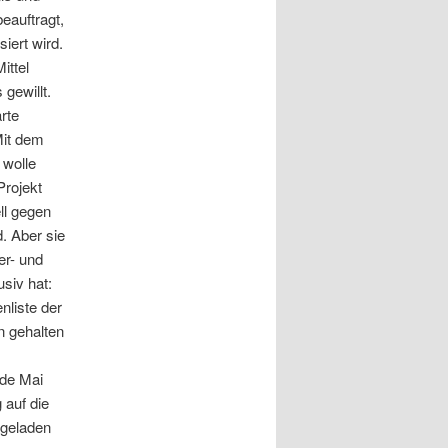
eauftragt,
iert wird.
ittel
gewillt.
rte
Mit dem
 wolle
rojekt
ll gegen
d. Aber sie
er- und
usiv hat:
nliste der
n gehalten
nde Mai
 auf die
ngeladen