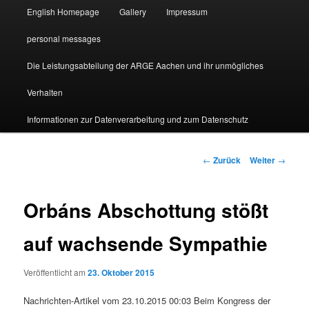
English Homepage
Gallery
Impressum
personal messages
Die Leistungsabteilung der ARGE Aachen und ihr unmögliches
Verhalten
Informationen zur Datenverarbeitung und zum Datenschutz
Beitragsnavigation
←
Zurück
Weiter
→
Orbáns Abschottung stößt
auf wachsende Sympathie
Veröffentlicht am
23. Oktober 2015
Nachrichten-Artikel vom 23.10.2015 00:03 Beim Kongress der