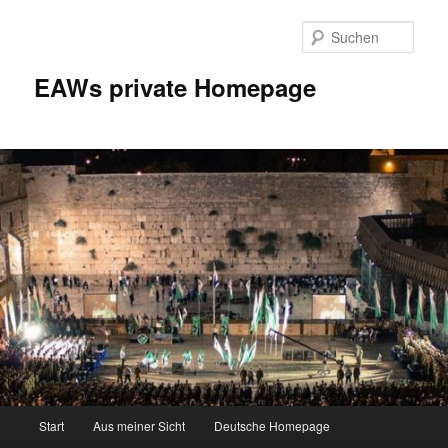
Zum
Inhalt
Such
wechseln
EAWs private Homepage
Hauptmenü
Start
Aus meiner Sicht
Deutsche Homepage