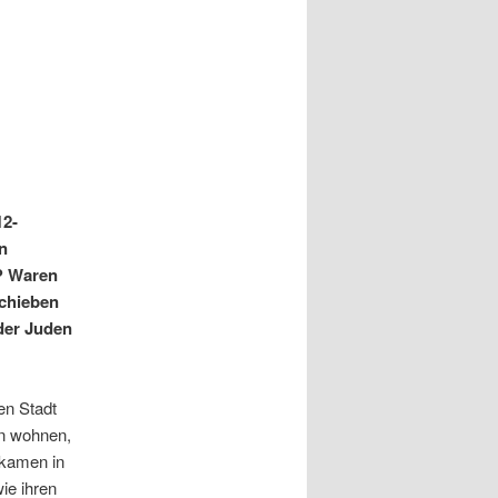
12-
n
n? Waren
schieben
der Juden
en Stadt
en wohnen,
 kamen in
ie ihren