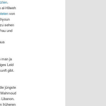
tzten
.
n al-Hilweh
hteten
von
ahyoun
 zu sehen
Frau und
aus
n man ja
iges Leid
unft gibt.
ie jüngste
t: Mahmoud
 Libanon.
em früheren