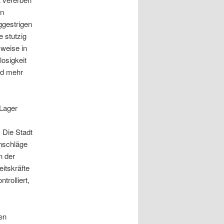
en
ggestrigen
e stutzig
sweise in
osigkeit
nd mehr
 Lager
 Die Stadt
Anschläge
n der
eitskräfte
trolliert,
en