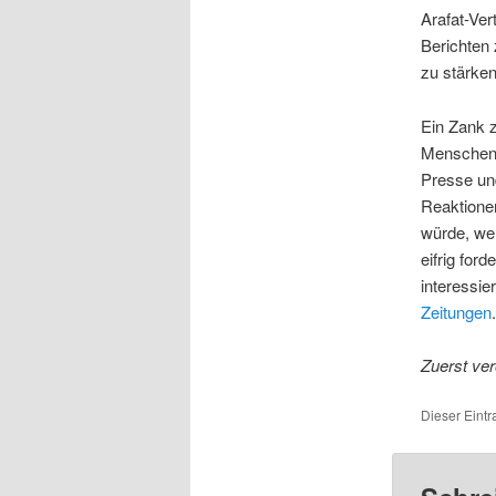
Arafat-Ve
Berichten 
zu stärke
Ein Zank 
Menschen i
Presse und
Reaktionen
würde, wen
eifrig fo
interessie
Zeitungen
.
Zuerst ver
Dieser Eintr