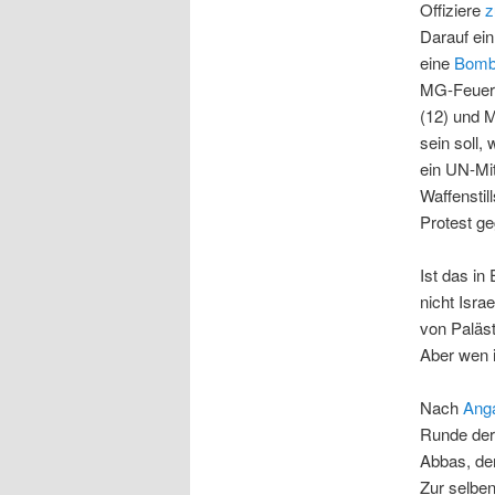
Offiziere
z
Darauf ein
eine
Bom
MG-Feuer 
(12) und M
sein soll,
ein UN-Mit
Waffenstil
Protest ge
Ist das in
nicht Isra
von Paläst
Aber wen i
Nach
Ang
Runde der
Abbas, der
Zur selben