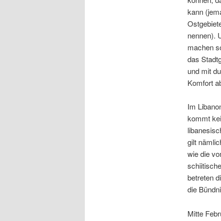
kann (jem
Ostgebiet
nennen). U
machen sol
das Stadtg
und mit d
Komfort ab
Im Libanon
kommt kei
libanesis
gilt nämli
wie die v
schiitisch
betreten d
die Bündni
Mitte Febr