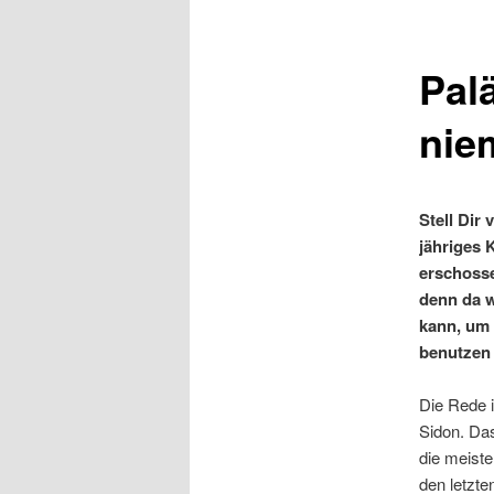
Pal
nie
Stell Dir 
jähriges 
erschosse
denn da w
kann, um 
benutzen 
Die Rede i
Sidon. Das
die meist
den letzte