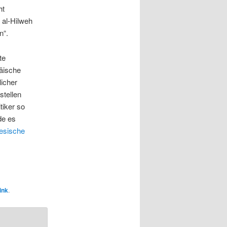
ht
 al-Hilweh
n“.
te
päische
licher
stellen
tiker so
de es
esische
ink
.