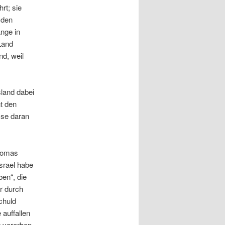
rt; sie
 den
ange in
 Land
nd, weil
sland dabei
ht den
sse daran
Thomas
srael habe
ben“, die
r durch
chuld
 auffallen
t vererben