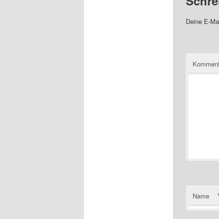
Schre
Deine E-Mai
Komment
Name