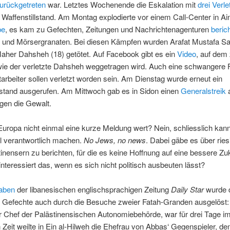
urückgetreten
war. Letztes Wochenende die Eskalation mit
drei Verle
 Waffenstillstand. Am Montag explodierte vor einem Call-Center in Ai
be
, es kam zu Gefechten, Zeitungen und Nachrichtenagenturen
beric
und Mörsergranaten. Bei diesen Kämpfen wurden Arafat Mustafa S
aher Dahsheh (18) getötet. Auf Facebook gibt es ein
Video
, auf dem
 wie der verletzte Dahsheh weggetragen wird. Auch eine schwangere 
arbeiter sollen verletzt worden sein. Am Dienstag wurde erneut ein
lstand ausgerufen. Am Mittwoch gab es in Sidon einen
Generalstreik
gen die Gewalt.
 Europa nicht einmal eine kurze Meldung wert? Nein, schliesslich kan
el verantwortlich machen.
No Jews, no news
. Dabei gäbe es über ries
inensern zu berichten, für die es keine Hoffnung auf eine bessere Zuk
nteressiert das, wenn es sich nicht politisch ausbeuten lässt?
aben
der libanesischen englischsprachigen Zeitung
Daily Star
wurde d
 Gefechte auch durch die Besuche zweier Fatah-Granden ausgelös
 Chef der Palästinensischen Autonomiebehörde, war für drei Tage im
 Zeit weilte in Ein al-Hilweh die Ehefrau von Abbas‘ Gegenspieler, d