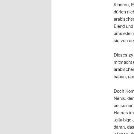
Kindern, E
dürfen nic
arabischen
Elend und 
umsiedeln 
sie von d
Dieses zyn
mitmacht u
arabischen
haben, das
Doch Komp
Nehls, der
bei seiner
Hamas im G
„gläubige 
daran, das
können, da