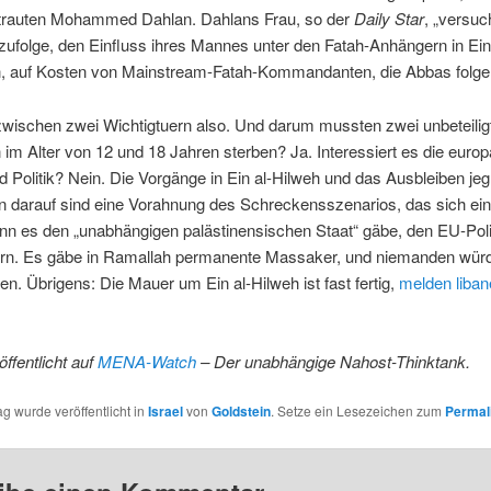
rtrauten Mohammed Dahlan. Dahlans Frau, so der
Daily Star
, „versuc
zufolge, den Einfluss ihres Mannes unter den Fatah-Anhängern in Ein
n, auf Kosten von Mainstream-Fatah-Kommandanten, die Abbas folge
zwischen zwei Wichtigtuern also. Und darum mussten zwei unbeteilig
m Alter von 12 und 18 Jahren sterben? Ja. Interessiert es die euro
 Politik? Nein. Die Vorgänge in Ein al-Hilweh und das Ausbleiben jeg
 darauf sind eine Vorahnung des Schreckensszenarios, das sich ein
n es den „unabhängigen palästinensischen Staat“ gäbe, den EU-Poli
rdern. Es gäbe in Ramallah permanente Massaker, und niemanden wür
ren. Übrigens: Die Mauer um Ein al-Hilweh ist fast fertig,
melden liban
öffentlicht auf
MENA-Watch
– Der unabhängige Nahost-Thinktank.
ag wurde veröffentlicht in
Israel
von
Goldstein
. Setze ein Lesezeichen zum
Permal