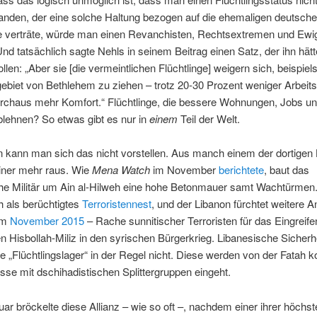
anden, der eine solche Haltung bezogen auf die ehemaligen deutsch
e verträte, würde man einen Revanchisten, Rechtsextremen und Ewi
nd tatsächlich sagte Nehls in seinem Beitrag einen Satz, der ihn hätt
len: „Aber sie [die vermeintlichen Flüchtlinge] weigern sich, beispiel
ebiet von Bethlehem zu ziehen – trotz 20-30 Prozent weniger Arbeitsl
urchaus mehr Komfort.“ Flüchtlinge, die bessere Wohnungen, Jobs u
lehnen? So etwas gibt es nur in
einem
Teil der Welt.
 kann man sich das nicht vorstellen. Aus manch einem der dortigen
ner mehr raus. Wie
Mena Watch
im November
berichtete
, baut das
che Militär um Ain al-Hilweh eine hohe Betonmauer samt Wachtürmen.
ch als berüchtigtes
Terroristennest
, und der Libanon fürchtet weitere 
om
November 2015
– Rache sunnitischer Terroristen für das Eingreife
en Hisbollah-Miliz in den syrischen Bürgerkrieg. Libanesische Sicherh
ie „Flüchtlingslager“ in der Regel nicht. Diese werden von der Fatah kon
sse mit dschihadistischen Splittergruppen eingeht.
uar bröckelte diese Allianz – wie so oft –, nachdem einer ihrer höchst