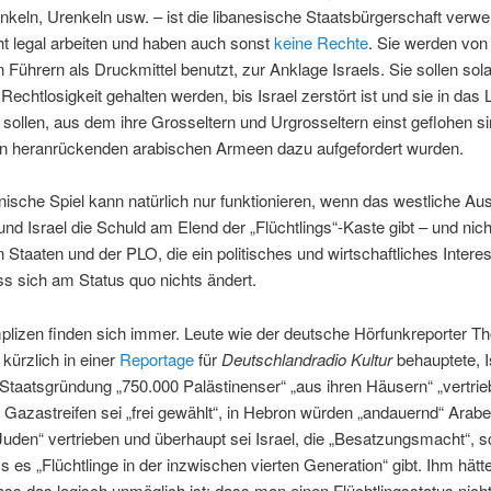
nkeln, Urenkeln usw. – ist die libanesische Staatsbürgerschaft verweh
ht legal arbeiten und haben auch sonst
keine Rechte
. Sie werden von
 Führern als Druckmittel benutzt, zur Anklage Israels. Sie sollen sol
Rechtlosigkeit gehalten werden, bis Israel zerstört ist und sie in das
sollen, aus dem ihre Grosseltern und Urgrosseltern einst geflohen si
en heranrückenden arabischen Armeen dazu aufgefordert wurden.
ische Spiel kann natürlich nur funktionieren, wenn das westliche Au
nd Israel die Schuld am Elend der „Flüchtlings“-Kaste gibt – und nic
 Staaten und der PLO, die ein politisches und wirtschaftliches Intere
s sich am Status quo nichts ändert.
lizen finden sich immer. Leute wie der deutsche Hörfunkreporter 
 kürzlich in einer
Reportage
für
Deutschlandradio Kultur
behauptete, I
 Staatsgründung „750.000 Palästinenser“ „aus ihren Häusern“ „vertrie
azastreifen sei „frei gewählt“, in Hebron würden „andauernd“ Arabe
Juden“ vertrieben und überhaupt sei Israel, die „Besatzungsmacht“, s
s es „Flüchtlinge in der inzwischen vierten Generation“ gibt. Ihm hätte
ss das logisch unmöglich ist; dass man einen Flüchtlingsstatus nich