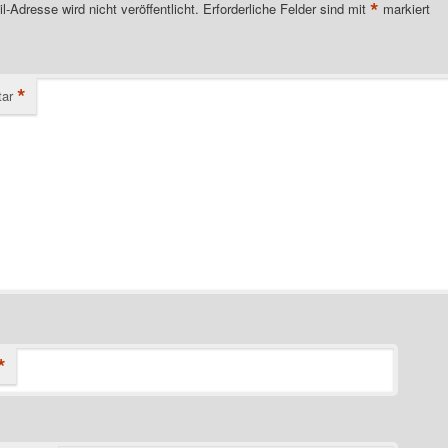
*
l-Adresse wird nicht veröffentlicht.
Erforderliche Felder sind mit
markiert
*
ar
*