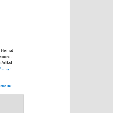
e Heimat
 kommen.
 Artikel
Maffay-
ermalink
.