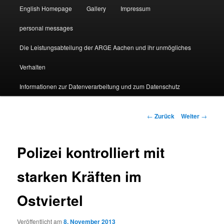
English Homepage
Gallery
Impressum
personal messages
Die Leistungsabteilung der ARGE Aachen und ihr unmögliches
Verhalten
Informationen zur Datenverarbeitung und zum Datenschutz
Beitragsnavigation
←
Zurück
Weiter
→
Polizei kontrolliert mit
starken Kräften im
Ostviertel
Veröffentlicht am
8. November 2013