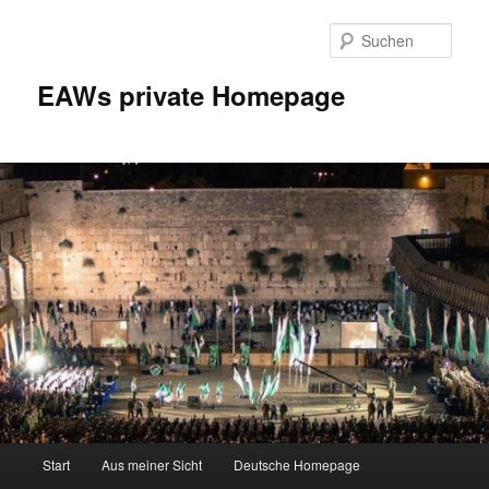
Zum
Inhalt
Such
wechseln
EAWs private Homepage
Hauptmenü
Start
Aus meiner Sicht
Deutsche Homepage