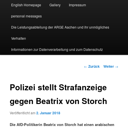
English Homepage
Gallery
Impressum
personal messages
Die Leistungsabteilung der ARGE Aachen und ihr unmögliches
Verhalten
Informationen zur Datenverarbeitung und zum Datenschutz
Beitragsnavigation
←
Zurück
Weiter
→
Polizei stellt Strafanzeige
gegen Beatrix von Storch
Veröffentlicht am
2. Januar 2018
Die AfD-Politikerin Beatrix von Storch hat einen arabischen