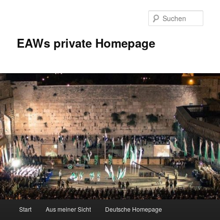
Zum
Inhalt
Such
wechseln
EAWs private Homepage
Hauptmenü
Start
Aus meiner Sicht
Deutsche Homepage