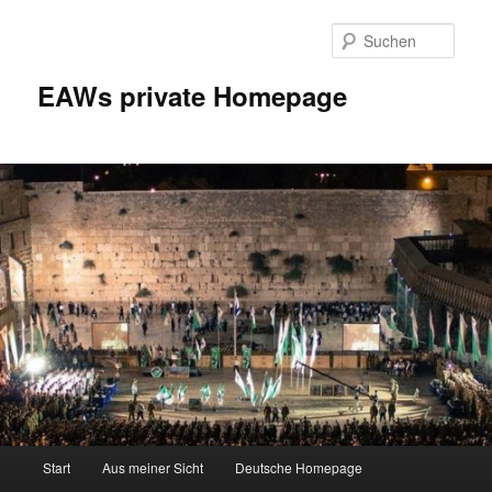
Zum
Inhalt
Such
wechseln
EAWs private Homepage
Hauptmenü
Start
Aus meiner Sicht
Deutsche Homepage