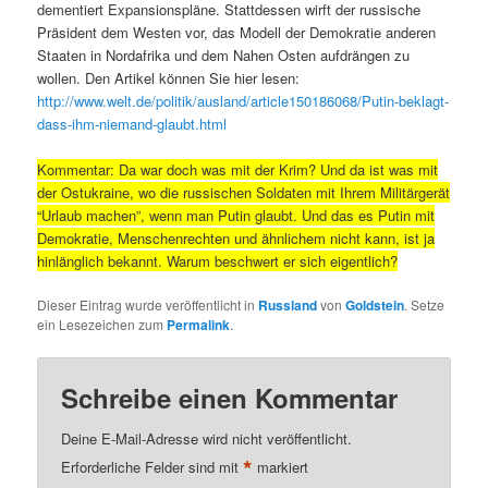
dementiert Expansionspläne. Stattdessen wirft der russische
Präsident dem Westen vor, das Modell der Demokratie anderen
Staaten in Nordafrika und dem Nahen Osten aufdrängen zu
wollen. Den Artikel können Sie hier lesen:
http://www.welt.de/politik/ausland/article150186068/Putin-beklagt-
dass-ihm-niemand-glaubt.html
Kommentar: Da war doch was mit der Krim? Und da ist was mit
der Ostukraine, wo die russischen Soldaten mit Ihrem Militärgerät
“Urlaub machen”, wenn man Putin glaubt. Und das es Putin mit
Demokratie, Menschenrechten und ähnlichem nicht kann, ist ja
hinlänglich bekannt. Warum beschwert er sich eigentlich?
Dieser Eintrag wurde veröffentlicht in
Russland
von
Goldstein
. Setze
ein Lesezeichen zum
Permalink
.
Schreibe einen Kommentar
Deine E-Mail-Adresse wird nicht veröffentlicht.
*
Erforderliche Felder sind mit
markiert