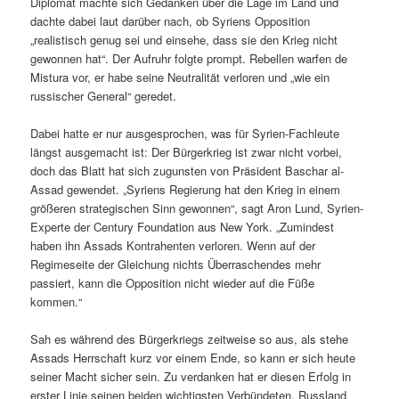
Diplomat machte sich Gedanken über die Lage im Land und
dachte dabei laut darüber nach, ob Syriens Opposition
„realistisch genug sei und einsehe, dass sie den Krieg nicht
gewonnen hat“. Der Aufruhr folgte prompt. Rebellen warfen de
Mistura vor, er habe seine Neutralität verloren und „wie ein
russischer General“ geredet.
Dabei hatte er nur ausgesprochen, was für Syrien-Fachleute
längst ausgemacht ist: Der Bürgerkrieg ist zwar nicht vorbei,
doch das Blatt hat sich zugunsten von Präsident Baschar al-
Assad gewendet. „Syriens Regierung hat den Krieg in einem
größeren strategischen Sinn gewonnen“, sagt Aron Lund, Syrien-
Experte der Century Foundation aus New York. „Zumindest
haben ihn Assads Kontrahenten verloren. Wenn auf der
Regimeseite der Gleichung nichts Überraschendes mehr
passiert, kann die Opposition nicht wieder auf die Füße
kommen.“
Sah es während des Bürgerkriegs zeitweise so aus, als stehe
Assads Herrschaft kurz vor einem Ende, so kann er sich heute
seiner Macht sicher sein. Zu verdanken hat er diesen Erfolg in
erster Linie seinen beiden wichtigsten Verbündeten, Russland