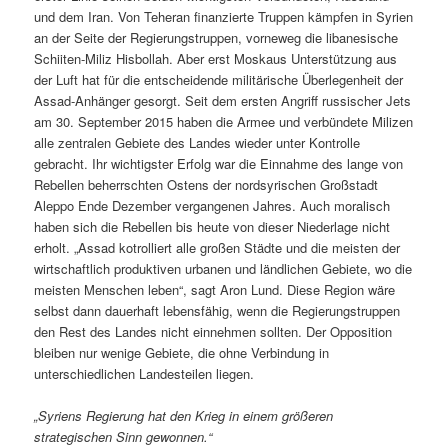
und dem Iran. Von Teheran finanzierte Truppen kämpfen in Syrien
an der Seite der Regierungstruppen, vorneweg die libanesische
Schiiten-Miliz Hisbollah. Aber erst Moskaus Unterstützung aus
der Luft hat für die entscheidende militärische Überlegenheit der
Assad-Anhänger gesorgt. Seit dem ersten Angriff russischer Jets
am 30. September 2015 haben die Armee und verbündete Milizen
alle zentralen Gebiete des Landes wieder unter Kontrolle
gebracht. Ihr wichtigster Erfolg war die Einnahme des lange von
Rebellen beherrschten Ostens der nordsyrischen Großstadt
Aleppo Ende Dezember vergangenen Jahres. Auch moralisch
haben sich die Rebellen bis heute von dieser Niederlage nicht
erholt. „Assad kotrolliert alle großen Städte und die meisten der
wirtschaftlich produktiven urbanen und ländlichen Gebiete, wo die
meisten Menschen leben“, sagt Aron Lund. Diese Region wäre
selbst dann dauerhaft lebensfähig, wenn die Regierungstruppen
den Rest des Landes nicht einnehmen sollten. Der Opposition
bleiben nur wenige Gebiete, die ohne Verbindung in
unterschiedlichen Landesteilen liegen.
„Syriens Regierung hat den Krieg in einem größeren
strategischen Sinn gewonnen.“