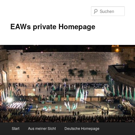
Zum
Inhalt
Such
wechseln
EAWs private Homepage
Hauptmenü
Start
Aus meiner Sicht
Deutsche Homepage