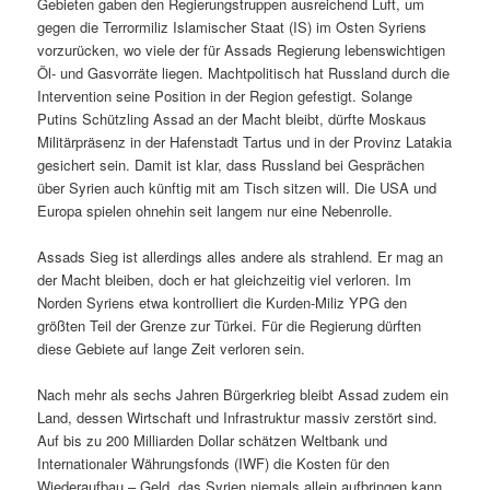
Gebieten gaben den Regierungstruppen ausreichend Luft, um
gegen die Terrormiliz Islamischer Staat (IS) im Osten Syriens
vorzurücken, wo viele der für Assads Regierung lebenswichtigen
Öl- und Gasvorräte liegen. Machtpolitisch hat Russland durch die
Intervention seine Position in der Region gefestigt. Solange
Putins Schützling Assad an der Macht bleibt, dürfte Moskaus
Militärpräsenz in der Hafenstadt Tartus und in der Provinz Latakia
gesichert sein. Damit ist klar, dass Russland bei Gesprächen
über Syrien auch künftig mit am Tisch sitzen will. Die USA und
Europa spielen ohnehin seit langem nur eine Nebenrolle.
Assads Sieg ist allerdings alles andere als strahlend. Er mag an
der Macht bleiben, doch er hat gleichzeitig viel verloren. Im
Norden Syriens etwa kontrolliert die Kurden-Miliz YPG den
größten Teil der Grenze zur Türkei. Für die Regierung dürften
diese Gebiete auf lange Zeit verloren sein.
Nach mehr als sechs Jahren Bürgerkrieg bleibt Assad zudem ein
Land, dessen Wirtschaft und Infrastruktur massiv zerstört sind.
Auf bis zu 200 Milliarden Dollar schätzen Weltbank und
Internationaler Währungsfonds (IWF) die Kosten für den
Wiederaufbau – Geld, das Syrien niemals allein aufbringen kann.