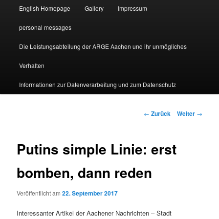
English Homepage
Gallery
Impressum
personal messages
Die Leistungsabteilung der ARGE Aachen und ihr unmögliches
Verhalten
Informationen zur Datenverarbeitung und zum Datenschutz
Beitragsnavigation
←
Zurück
Weiter
→
Putins simple Linie: erst
bomben, dann reden
Veröffentlicht am
22. September 2017
Interessanter Artikel der Aachener Nachrichten – Stadt