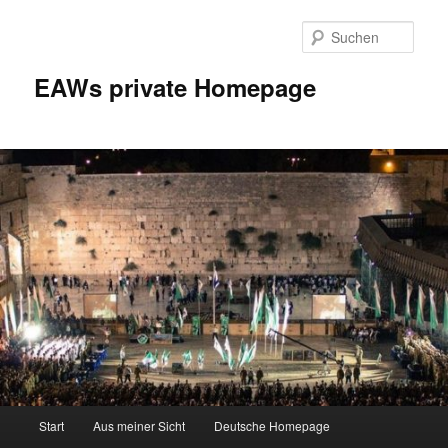
Zum
Inhalt
Such
wechseln
EAWs private Homepage
Hauptmenü
Start
Aus meiner Sicht
Deutsche Homepage