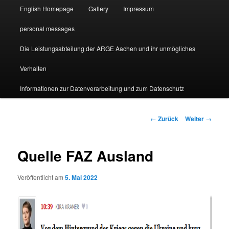
English Homepage
Gallery
Impressum
personal messages
Die Leistungsabteilung der ARGE Aachen und ihr unmögliches
Verhalten
Informationen zur Datenverarbeitung und zum Datenschutz
Beitragsnavigation
←
Zurück
Weiter
→
Quelle FAZ Ausland
Veröffentlicht am
5. Mai 2022