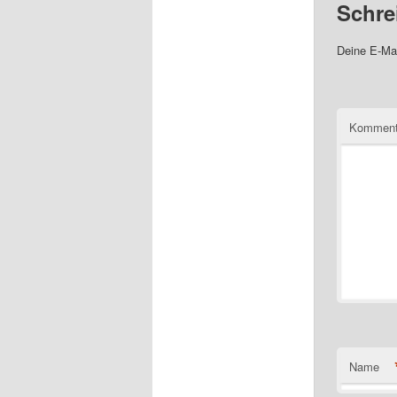
Schre
Deine E-Mai
Komment
Name