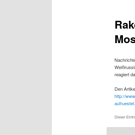
Rak
Mos
Nachrichte
Weißrussla
reagiert d
Den Artike
http://www
aufruestet
Dieser Eintr