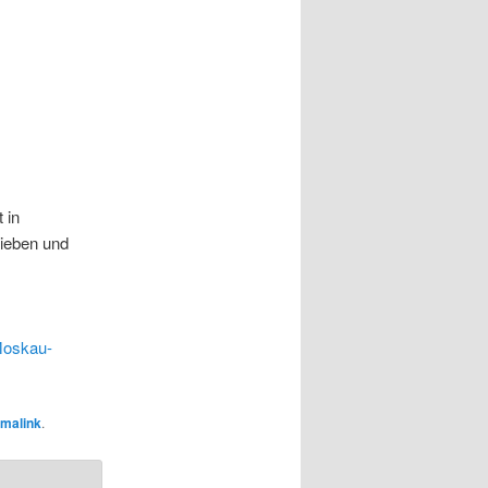
 in
rieben und
-Moskau-
malink
.