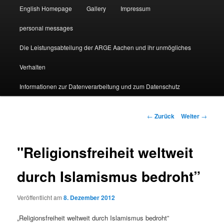
English Homepage
Gallery
Impressum
personal messages
Die Leistungsabteilung der ARGE Aachen und ihr unmögliches
Verhalten
Informationen zur Datenverarbeitung und zum Datenschutz
Beitragsnavigation
←
Zurück
Weiter
→
"Religionsfreiheit weltweit
durch Islamismus bedroht”
Veröffentlicht am
8. Dezember 2012
„Religionsfreiheit weltweit durch Islamismus bedroht”