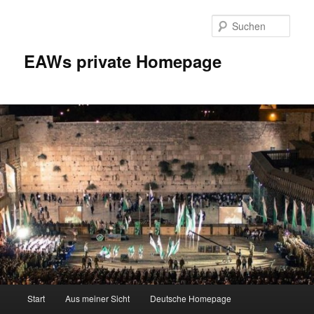
Zum
Inhalt
Such
wechseln
EAWs private Homepage
Hauptmenü
Start
Aus meiner Sicht
Deutsche Homepage