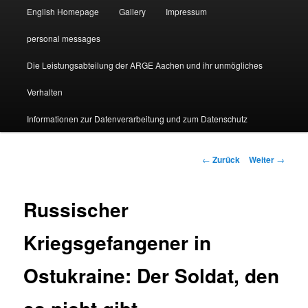
English Homepage
Gallery
Impressum
personal messages
Die Leistungsabteilung der ARGE Aachen und ihr unmögliches
Verhalten
Informationen zur Datenverarbeitung und zum Datenschutz
Beitragsnavigation
←
Zurück
Weiter
→
Russischer
Kriegsgefangener in
Ostukraine: Der Soldat, den