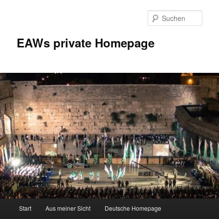
Zum
Inhalt
Such
wechseln
EAWs private Homepage
Hauptmenü
Start
Aus meiner Sicht
Deutsche Homepage