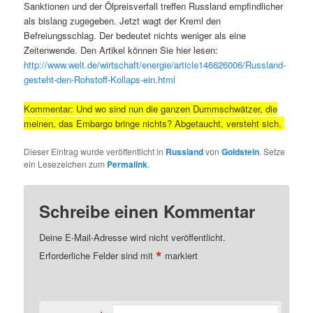
Sanktionen und der Ölpreisverfall treffen Russland empfindlicher
als bislang zugegeben. Jetzt wagt der Kreml den
Befreiungsschlag. Der bedeutet nichts weniger als eine
Zeitenwende. Den Artikel können Sie hier lesen:
http://www.welt.de/wirtschaft/energie/article146626006/Russland-
gesteht-den-Rohstoff-Kollaps-ein.html
Kommentar: Und wo sind nun die ganzen Dummschwätzer, die
meinen, das Embargo bringe nichts? Abgetaucht, versteht sich.
Dieser Eintrag wurde veröffentlicht in
Russland
von
Goldstein
. Setze
ein Lesezeichen zum
Permalink
.
Schreibe einen Kommentar
Deine E-Mail-Adresse wird nicht veröffentlicht.
*
Erforderliche Felder sind mit
markiert