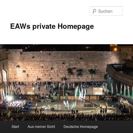
Zum
Inhalt
Such
wechseln
EAWs private Homepage
Hauptmenü
Start
Aus meiner Sicht
Deutsche Homepage