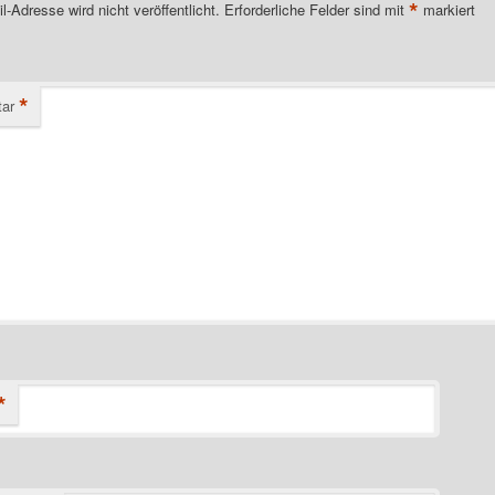
*
l-Adresse wird nicht veröffentlicht.
Erforderliche Felder sind mit
markiert
*
ar
*