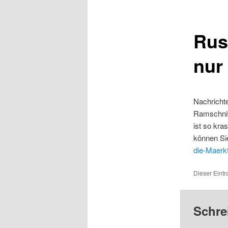
Russ
nur
Nachricht
Ramschnive
ist so kra
können Sie
die-Maerkt
Dieser Eintr
Schre