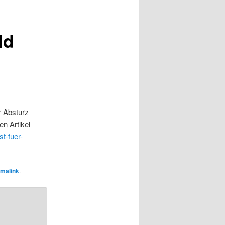
ld
r Absturz
n Artikel
t-fuer-
malink
.