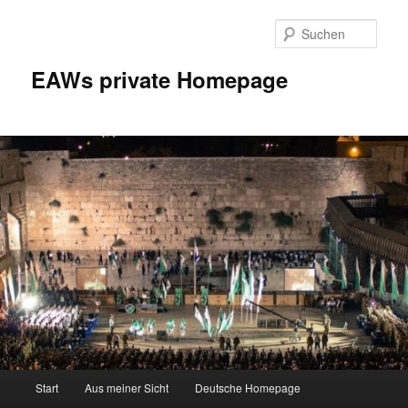
Zum
Inhalt
Such
wechseln
EAWs private Homepage
Hauptmenü
Start
Aus meiner Sicht
Deutsche Homepage