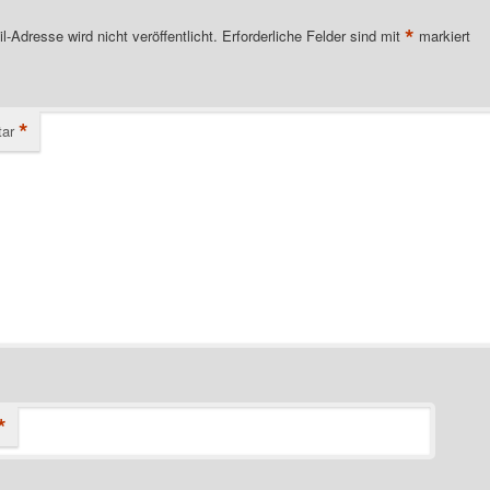
*
l-Adresse wird nicht veröffentlicht.
Erforderliche Felder sind mit
markiert
*
ar
*