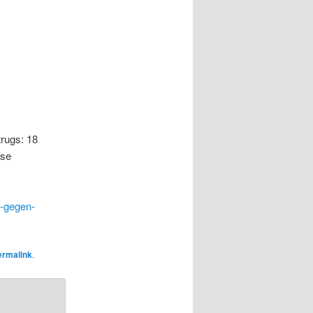
trugs: 18
sse
a-gegen-
ermalink
.