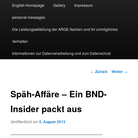
English Homepage
Gallery
Impressum
personal messages
Die Leistungsabteilung der ARGE Aachen und ihr unmögliches
Verhalten
Informationen zur Datenverarbeitung und zum Datenschutz
Beitragsnavigation
←
Zurück
Weiter
→
Späh-Affäre – Ein BND-
Insider packt aus
Veröffentlicht am
5. August 2013
———————————————————————