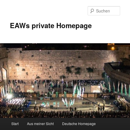
Zum
Inhalt
Such
wechseln
EAWs private Homepage
Hauptmenü
Start
Aus meiner Sicht
Deutsche Homepage