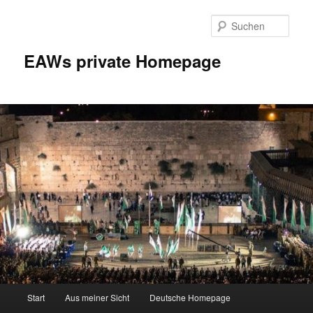
Zum
Inhalt
Such
wechseln
EAWs private Homepage
Hauptmenü
Start
Aus meiner Sicht
Deutsche Homepage