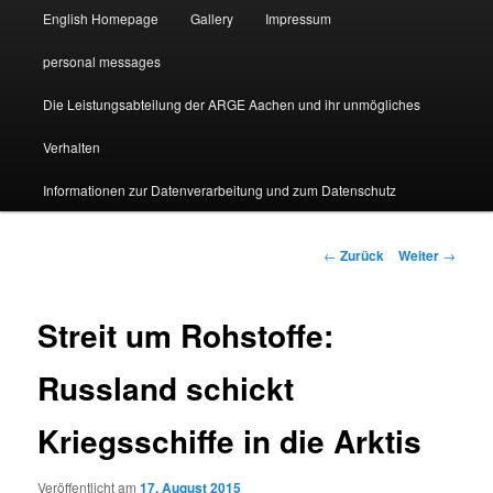
English Homepage
Gallery
Impressum
personal messages
Die Leistungsabteilung der ARGE Aachen und ihr unmögliches
Verhalten
Informationen zur Datenverarbeitung und zum Datenschutz
Beitragsnavigation
←
Zurück
Weiter
→
Streit um Rohstoffe:
Russland schickt
Kriegsschiffe in die Arktis
Veröffentlicht am
17. August 2015