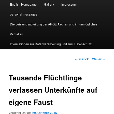
English Homepage
Gallery
Impressum
personal messages
Die Leistungsabteilung der ARGE Aachen und ihr unmögliches
Verhalten
Informationen zur Datenverarbeitung und zum Datenschutz
Beitragsnavigation
←
Zurück
Weiter
→
Tausende Flüchtlinge
verlassen Unterkünfte auf
eigene Faust
Veröffentlicht am
29. Oktober 2015