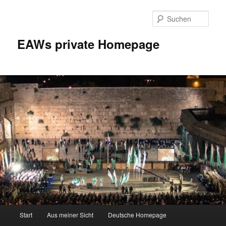
Zum
Inhalt
Such
wechseln
EAWs private Homepage
Hauptmenü
Start
Aus meiner Sicht
Deutsche Homepage