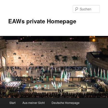
Zum
Inhalt
Such
wechseln
EAWs private Homepage
Hauptmenü
Start
Aus meiner Sicht
Deutsche Homepage