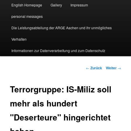
English Homepage
Gallery
Impressum
personal messages
Die Leistungsabteilung der ARGE Aachen und ihr unmögliches
Verhalten
Informationen zur Datenverarbeitung und zum Datenschutz
Beitragsnavigation
←
Zurück
Weiter
→
Terrorgruppe: IS-Miliz soll
mehr als hundert
"Deserteure" hingerichtet