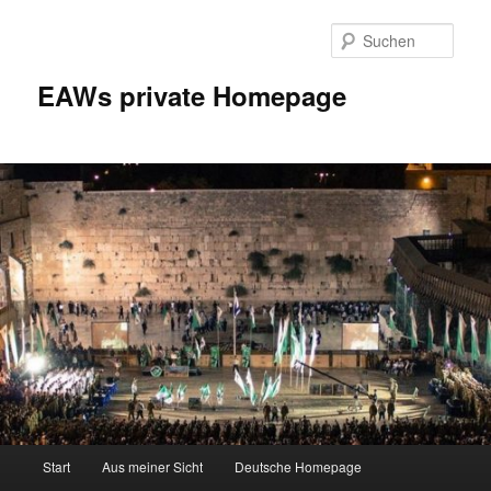
Zum
Inhalt
Such
wechseln
EAWs private Homepage
Hauptmenü
Start
Aus meiner Sicht
Deutsche Homepage