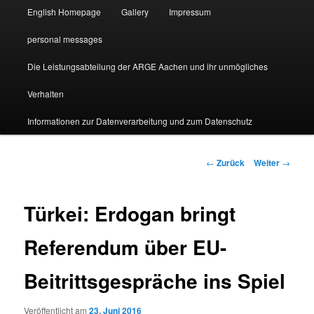
English Homepage
Gallery
Impressum
personal messages
Die Leistungsabteilung der ARGE Aachen und ihr unmögliches
Verhalten
Informationen zur Datenverarbeitung und zum Datenschutz
Beitragsnavigation
←
Zurück
Weiter
→
Türkei: Erdogan bringt
Referendum über EU-
Beitrittsgespräche ins Spiel
Veröffentlicht am
23. Juni 2016