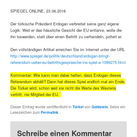
SPIEGEL ONLINE, 23.06.2016
Der türkische Präsident Erdogan verbreitet seine ganz eigene
Logik: Weil er das hässliche Gesicht der EU entlarve, wolle die
ihn loswerden, statt über einen Beitritt zu verhandeln, poltert er.
Den vollständigen Artikel erreichen Sie im Internet unter der URL
http://www.spiegel.de/politik/deutschland/erdogan-bringt-
referendum-ueber-eu-beitrittsgespraeche-ins-spiel-a-1099275.html
Kommentar: Wie kann man dabei helfen, dass Erdogan dieses
Referendum abhält? Dann hat dieses Spiel endlich mal ein Ende.
Die Türkei wird, schon weil sie nicht die Werte des Westens
vertritt, nie Mitglied der EU.
Dieser Eintrag wurde veröffentlicht in
Türkei
von
Goldstein
. Setze ein
Lesezeichen zum
Permalink
.
Schreibe einen Kommentar