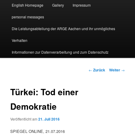
English Homepage
Gallery
Impressum
personal messages
Die Leistungsabteilung der ARGE Aachen und ihr unmögliches
Verhalten
Informationen zur Datenverarbeitung und zum Datenschutz
Beitragsnavigation
←
Zurück
Weiter
→
Türkei: Tod einer
Demokratie
Veröffentlicht am
21. Juli 2016
SPIEGEL ONLINE, 21.07.2016