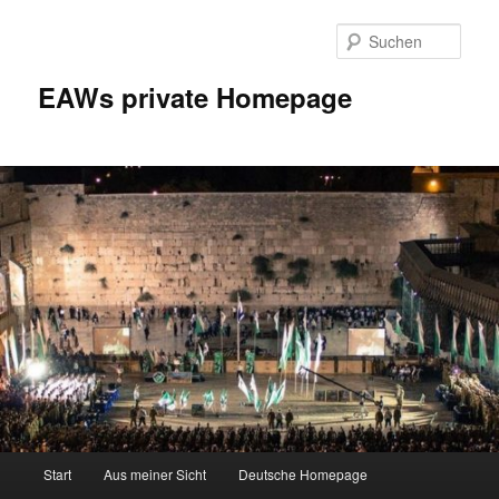
Zum
Inhalt
Such
wechseln
EAWs private Homepage
Hauptmenü
Start
Aus meiner Sicht
Deutsche Homepage