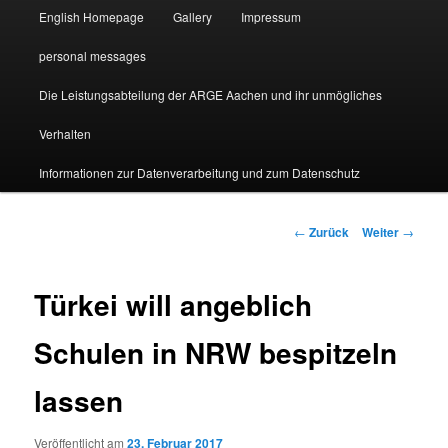
English Homepage
Gallery
Impressum
personal messages
Die Leistungsabteilung der ARGE Aachen und ihr unmögliches
Verhalten
Informationen zur Datenverarbeitung und zum Datenschutz
Beitragsnavigation
←
Zurück
Weiter
→
Türkei will angeblich
Schulen in NRW bespitzeln
lassen
Veröffentlicht am
23. Februar 2017