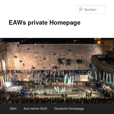
Zum
Inhalt
Such
wechseln
EAWs private Homepage
Hauptmenü
Start
Aus meiner Sicht
Deutsche Homepage