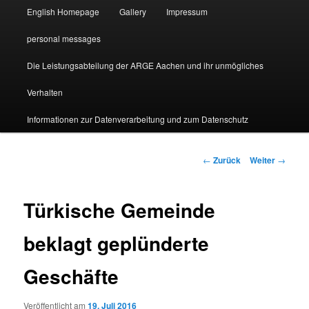
English Homepage
Gallery
Impressum
personal messages
Die Leistungsabteilung der ARGE Aachen und ihr unmögliches
Verhalten
Informationen zur Datenverarbeitung und zum Datenschutz
Beitragsnavigation
←
Zurück
Weiter
→
Türkische Gemeinde
beklagt geplünderte
Geschäfte
Veröffentlicht am
19. Juli 2016