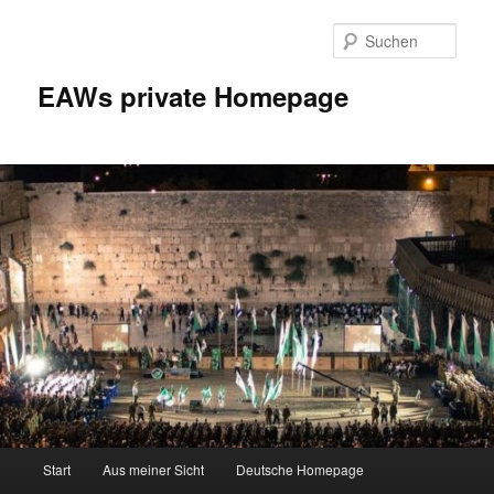
Zum
Inhalt
Such
wechseln
EAWs private Homepage
Hauptmenü
Start
Aus meiner Sicht
Deutsche Homepage