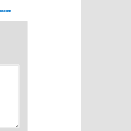
malink
.