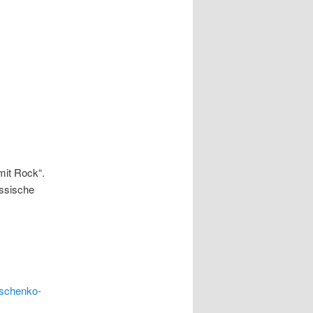
mit Rock“.
ussische
tschenko-