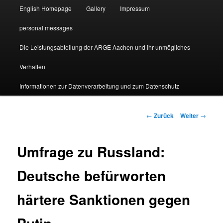
English Homepage
Gallery
Impressum
personal messages
Die Leistungsabteilung der ARGE Aachen und ihr unmögliches
Verhalten
Informationen zur Datenverarbeitung und zum Datenschutz
Beitragsnavigation
←
Zurück
Weiter
→
Umfrage zu Russland:
Deutsche befürworten
härtere Sanktionen gegen