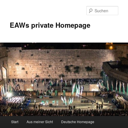
Zum
Inhalt
Such
wechseln
EAWs private Homepage
Hauptmenü
Start
Aus meiner Sicht
Deutsche Homepage