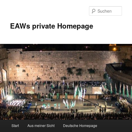
Zum
Inhalt
Such
wechseln
EAWs private Homepage
Hauptmenü
Start
Aus meiner Sicht
Deutsche Homepage