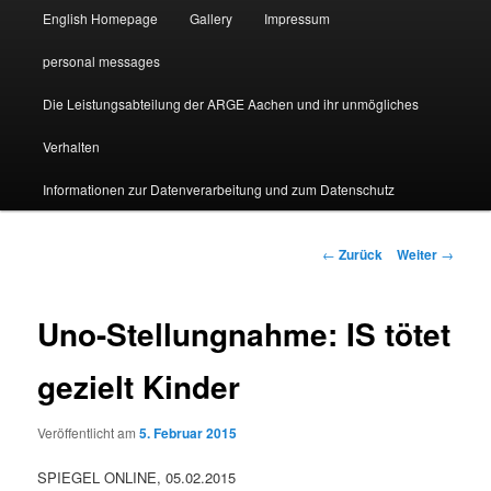
English Homepage
Gallery
Impressum
personal messages
Die Leistungsabteilung der ARGE Aachen und ihr unmögliches
Verhalten
Informationen zur Datenverarbeitung und zum Datenschutz
Beitragsnavigation
←
Zurück
Weiter
→
Uno-Stellungnahme: IS tötet
gezielt Kinder
Veröffentlicht am
5. Februar 2015
SPIEGEL ONLINE, 05.02.2015