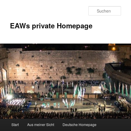
Zum
Inhalt
Such
wechseln
EAWs private Homepage
Hauptmenü
Start
Aus meiner Sicht
Deutsche Homepage