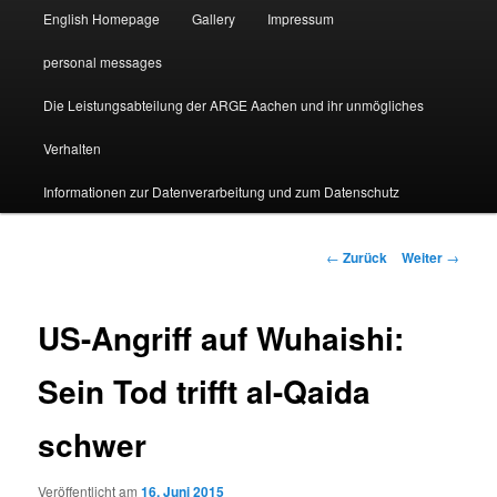
English Homepage
Gallery
Impressum
personal messages
Die Leistungsabteilung der ARGE Aachen und ihr unmögliches
Verhalten
Informationen zur Datenverarbeitung und zum Datenschutz
Beitragsnavigation
←
Zurück
Weiter
→
US-Angriff auf Wuhaishi:
Sein Tod trifft al-Qaida
schwer
Veröffentlicht am
16. Juni 2015