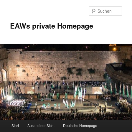
Zum
Inhalt
Such
wechseln
EAWs private Homepage
Hauptmenü
Start
Aus meiner Sicht
Deutsche Homepage