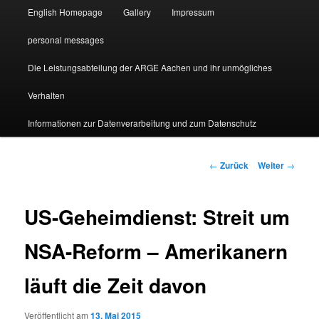
English Homepage
Gallery
Impressum
personal messages
Die Leistungsabteilung der ARGE Aachen und ihr unmögliches
Verhalten
Informationen zur Datenverarbeitung und zum Datenschutz
Beitragsnavigation
←
Zurück
Weiter
→
US-Geheimdienst: Streit um
NSA-Reform – Amerikanern
läuft die Zeit davon
Veröffentlicht am
13. Mai 2015