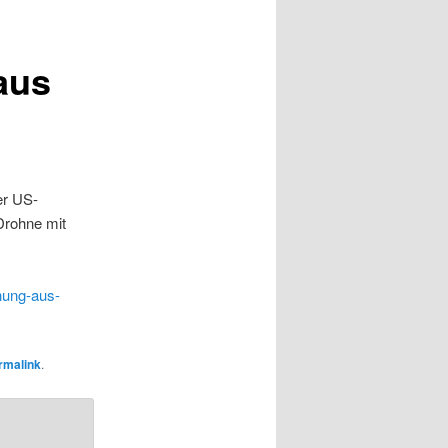
aus
er US-
Drohne mit
hung-aus-
rmalink
.