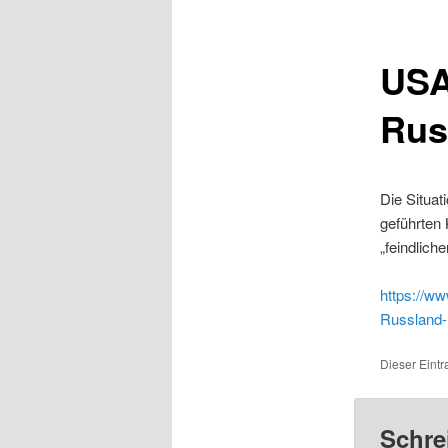
USA
Rus
Die Situat
geführten 
„feindlich
https://w
Russland-
Dieser Eintr
Schre