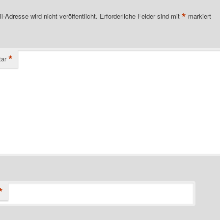
*
l-Adresse wird nicht veröffentlicht.
Erforderliche Felder sind mit
markiert
*
ar
*