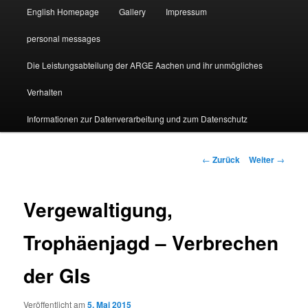
English Homepage
Gallery
Impressum
personal messages
Die Leistungsabteilung der ARGE Aachen und ihr unmögliches
Verhalten
Informationen zur Datenverarbeitung und zum Datenschutz
Beitragsnavigation
←
Zurück
Weiter
→
Vergewaltigung,
Trophäenjagd – Verbrechen
der GIs
Veröffentlicht am
5. Mai 2015