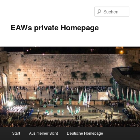
Zum
Inhalt
Such
wechseln
EAWs private Homepage
Hauptmenü
Start
Aus meiner Sicht
Deutsche Homepage